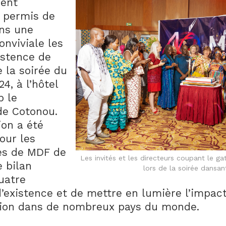
ent
 permis de
ns une
nviviale les
istence de
e la soirée du
24, à l’hôtel
p le
de Cotonou.
ion a été
our les
es de MDF de
Les invités et les directeurs coupant le gat
e bilan
lors de la soirée dansan
quatre
’existence et de mettre en lumière l’impact 
ution dans de nombreux pays du monde.