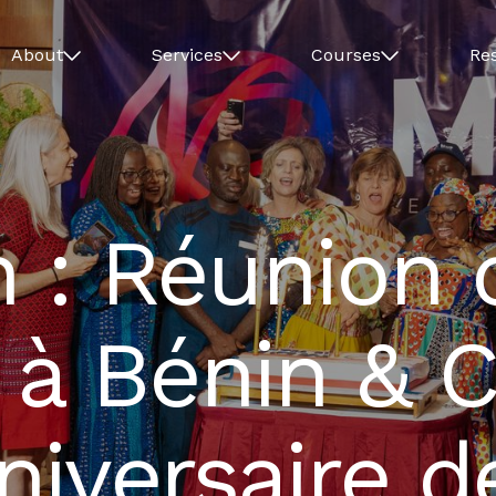
About
Services
Courses
Re
 : Réunion 
 à Bénin & 
niversaire 