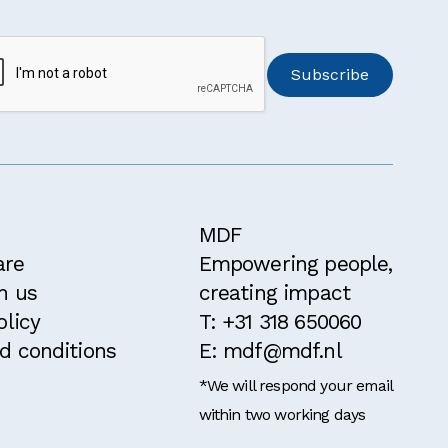
MDF
are
Empowering people,
h us
creating impact
olicy
T: +31 318 650060
d conditions
E: mdf@mdf.nl
*We will respond your email
within two working days