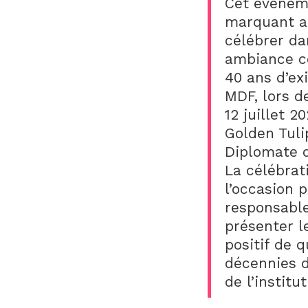
Cet événem
marquant a
célébrer da
ambiance co
40 ans d’ex
MDF, lors d
12 juillet 20
Golden Tuli
Diplomate 
La célébrat
l’occasion p
responsabl
présenter l
positif de 
décennies d
de l’instit