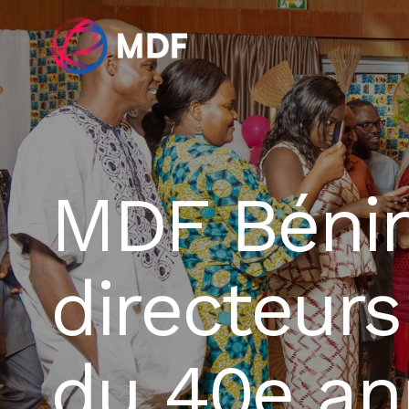
MDF Bénin
directeurs
du 40e an