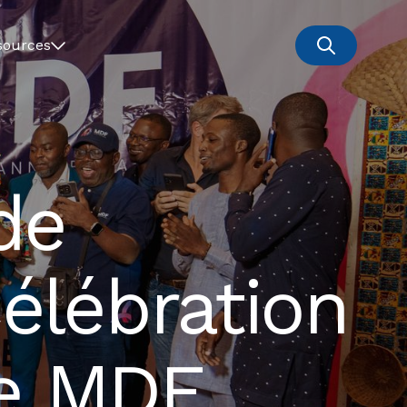
sources
de
Célébration
de MDF