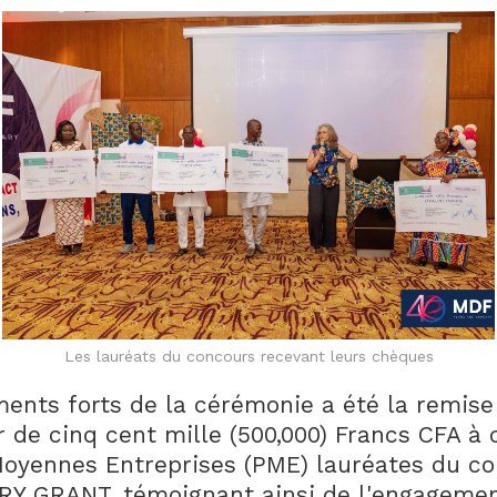
Les lauréats du concours recevant leurs chèques
nts forts de la cérémonie a été la remis
r de cinq cent mille (500,000) Francs CFA à c
Moyennes Entreprises (PME) lauréates du c
Y GRANT, témoignant ainsi de l'engageme