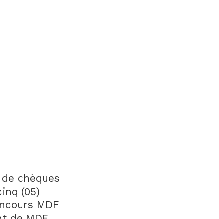
e de chèques
inq (05)
oncours MDF
nt de MDF