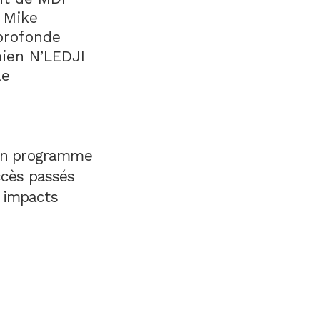
. Mike
profonde
mien N’LEDJI
le
 un programme
ccès passés
s impacts