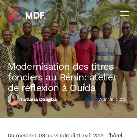
Modernisation des titres
fonciers au Bénin: atelier
de réflexion à Ouida
Tatiana Dougba
News
Apr 28, 2025
Du mercredi 09 au vendredi 11 avril 2025, l’hôtel